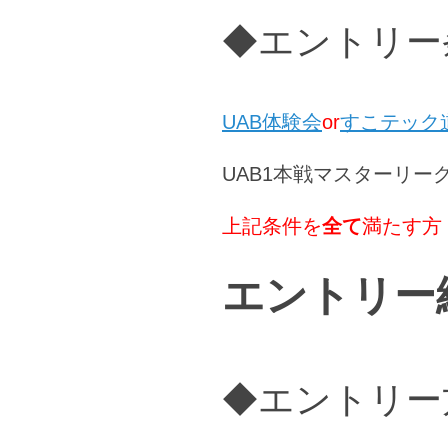
◆エントリー
UAB体験会
or
すこテック
UAB1本戦マスターリー
上記条件を
全て
満たす方
エントリー
◆エントリー