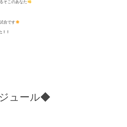
るそこのあなた
試合です
た！！
ジュール◆