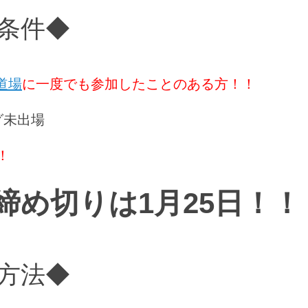
条件◆
道場
に一度でも参加したことのある方！！
グ未出場
！
締め切りは1月25日！！
方法◆