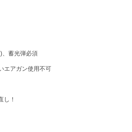
)、蓄光弾必須
いエアガン使用不可
直し！