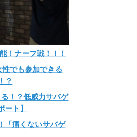
可能！ナーフ戦！！！
女性でも参加できる
！？
きる！？低威力サバゲ
ポート】
！「痛くないサバゲ