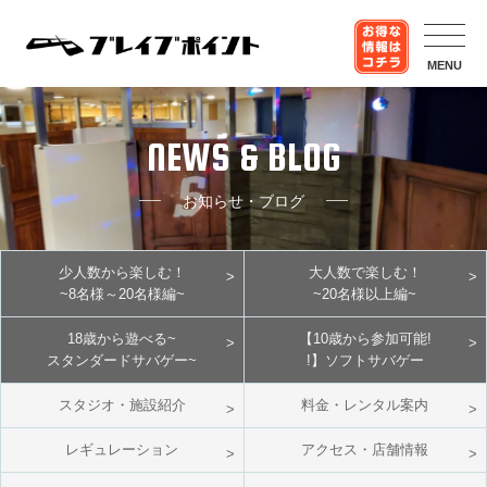
MENU
NEWS & BLOG
お知らせ・ブログ
少人数から楽しむ！
大人数で楽しむ！
~8名様～20名様編~
~20名様以上編~
18歳から遊べる~
【10歳から参加可能!
スタンダードサバゲー~
!】ソフトサバゲー
スタジオ・施設紹介
料金・レンタル案内
レギュレーション
アクセス・店舗情報